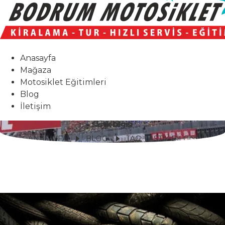
Anasayfa
Mağaza
Motosiklet Eğitimleri
Blog
İletişim
lastik bilgisi
ANASAYFA
BLOG
TAG: LASTIK BILGISI