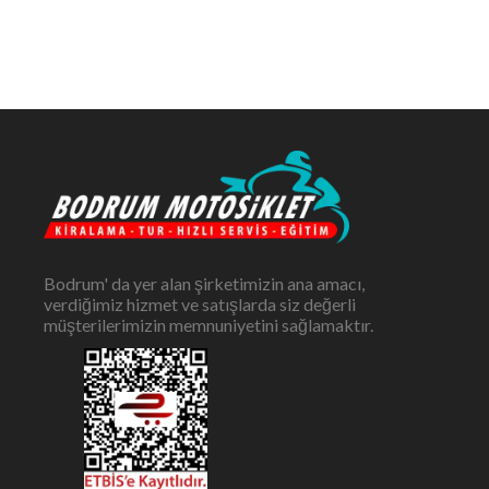
Bodrum' da yer alan şirketimizin ana amacı,
verdiğimiz hizmet ve satışlarda siz değerli
müşterilerimizin memnuniyetini sağlamaktır.