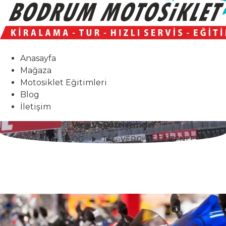
Anasayfa
Mağaza
Motosiklet Eğitimleri
Blog
İletişim
Vergi Ve Düzenlemeler
ANASAYFA
BLOG
TAG: VERGI VE DÜZENLEMELER