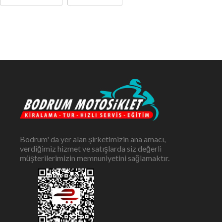
Bodrum' da yer alan şirketimizin ana amacı,
verdiğimiz hizmet ve satışlarda siz değerli
müşterilerimizin memnuniyetini sağlamaktır.